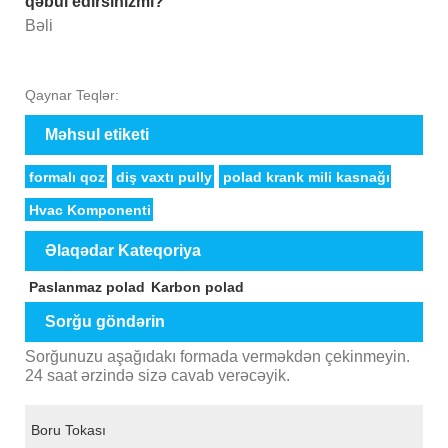
qəbul edirsinizmi?
Bəli
Qaynar Teqlər:
Məhsul etiketi
formalı qoz
diş vaxtı pully
polad krank mili kasnağı
Hvac Komponenti
Əlaqədar Kateqoriya
Paslanmaz polad
Karbon polad
Sorğu göndərin
Sorğunuzu aşağıdakı formada verməkdən çekinmeyin.
24 saat ərzində sizə cavab verəcəyik.