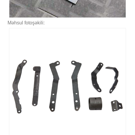
Məhsul fotoşəkili: