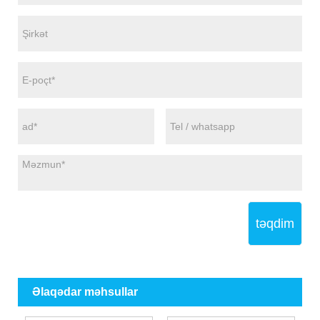
təqdim
Əlaqədar məhsullar