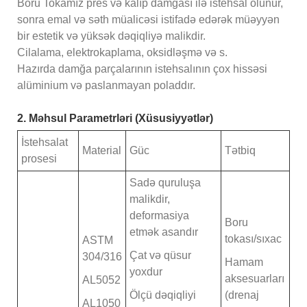
Boru Tokamız pres və kalıp damgası ilə istehsal olunur,
sonra emal və səth müalicəsi istifadə edərək müəyyən
bir estetik və yüksək dəqiqliyə malikdir.
Cilalama, elektrokaplama, oksidləşmə və s.
Hazırda damğa parçalarının istehsalının çox hissəsi
alüminium və paslanmayan poladdır.
2. Məhsul Parametrləri (Xüsusiyyətlər)
İstehsalat
Material
Güc
Tətbiq
prosesi
Sadə quruluşa
malikdir,
deformasiya
Boru
etmək asandır
tokası/sıxac
ASTM
Çat və qüsur
304/316
Hamam
yoxdur
aksesuarları
AL5052
Ölçü dəqiqliyi
(drenaj
AL1050