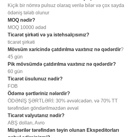
Kiçik bir nömrə pulsuz olaraq verilə bilər və çox sayda
ödəniş tələb olunur
MOQ nədir?
MOQ 10000 ədəd
Ticarət şirkəti və ya istehsalçısınız?
ticarət şirkəti
Mövsüm xaricində çatdırılma vaxtınız nə qədərdir
?
45 gün
Pik mövsümdə çatdırılma vaxtınız nə qədərdir?
60 gün
Ticarət üsulunuz nədir?
FOB
Ödəmə şərtləriniz nələrdir?
ÖDƏNİŞ ŞƏRTLƏRİ: 30% əvvəlcədən. və 70% TT
tərəfindən göndərilməzdən əvvəl
Ticarət valyutanız nədir?
ABŞ dolları, Avro
Müştərilər tərəfindən təyin olunan Ekspeditorları