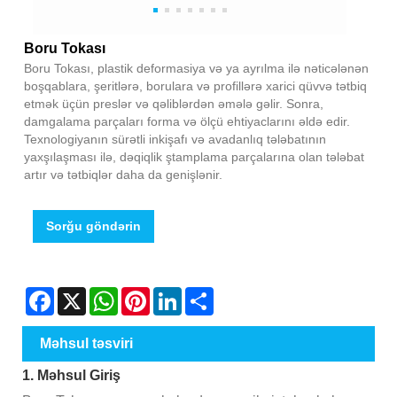
Boru Tokası
Boru Tokası, plastik deformasiya və ya ayrılma ilə nəticələnən
boşqablara, şeritlərə, borulara və profillərə xarici qüvvə tətbiq
etmək üçün preslər və qəliblərdən əmələ gəlir. Sonra,
damgalama parçaları forma və ölçü ehtiyaclarını əldə edir.
Texnologiyanın sürətli inkişafı və avadanlıq tələbatının
yaxşılaşması ilə, dəqiqlik ştamplama parçalarına olan tələbat
artır və tətbiqlər daha da genişlənir.
Sorğu göndərin
Facebook
X
WhatsApp
Pinterest
LinkedIn
Share
Məhsul təsviri
1. Məhsul Giriş