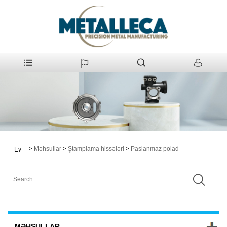
>
Məhsullar
>
Ştamplama hissələri
>
Paslanmaz polad
Ev
MƏHSULLAR