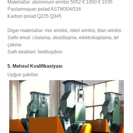
Materiallar: alüminium ərintisi 5052 € 1050 € 1035
Paslanmayan polad ASTM304/316
Karbon polad Q235 Q345
Digər materiallar: mis ərintisi, nikel ərintisi, titan ərintisi
Səthi emal: cilalama, oksidləşmə, elektrokaplama, tel
çəkmə
Səth tələbləri: fərdiləşdirin
5. Məhsul Kvalifikasiyası
Uyğun şəkillər: