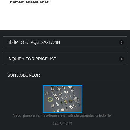
hamam aksesuarları
BIZIMLƏ ƏLAQƏ SAXLAYIN
INQUIRY FOR PRICELIST
SON XƏBƏRLƏR
Metal ştamplama hissələrinin istehsalında qabaqlayıcı tədbirlər
2021/07/22