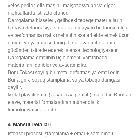
velosipedlər, ofis maşını, məişət əşyaları və digər
məhsullarda istifadə olunur.
Damgalama hissələri, qəlibdəki təbəqə materiallarını
birbaşa deformasiya etmək və müəyyən bir forma, ölçü
və performansa malik məhsul hissələri əldə etmək üçün
ümumi və ya xüsusi damgalama avadanlıqlarının
gücündən istifadə edərək istehsal texnologiyasıdır.
Damgalama emalının üç elementi var: təbəqə
materialları, qəliblər və avadanlıqlar.
Boru Tokası soyuq bir metal deformasiya emal edir.
Buna görə soyuq ştamplama və ya təbəqə damğası
deyilir.
Metal plastik emal (və ya təzyiq emalı) üsuludur. Bundan
əlavə, material formalaşdıran mühəndislik
texnologiyasına aiddir.
4. Məhsul Detalları
İstehsal prosesi: ştamplama + emal + səth emalı