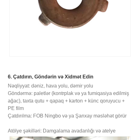
6. Çatdırın, Göndərin və Xidmət Edin
Nəqliyyat: dəniz, hava yolu, dəmir yolu
Göndərmə: paletlər (kontrplak və ya fumiqasiya edilmiş
ağac), taxta qutu + qapaq + karton + künc qoruyucu +
PE film
Çatdırılma: FOB Ningbo və ya Şanxay məsləhət görür
Atölye şəkilləri: Damgalama avadanlığı və atelye