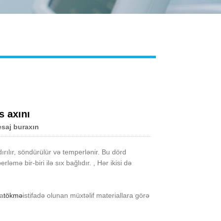
Live
 axını
saj buraxın
ırılır, söndürülür və temperlənir. Bu dörd
ə bir-biri ilə sıx bağlıdır. , Hər ikisi də
da
tökmə
istifadə olunan müxtəlif materiallara görə