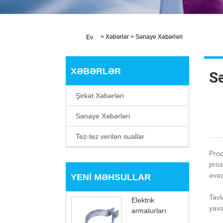
>
Xəbərlər
>
Sənaye Xəbərləri
Ev
XƏBƏRLƏR
S
Şirkət Xəbərləri
Sənaye Xəbərləri
Tez-tez verilən suallar
Proq
pros
əvəz
YENI MƏHSULLAR
Tavl
Elektrik
yava
armaturları