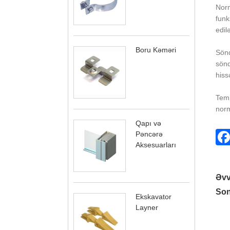
Norm
funk
edilə
Boru Kəməri
Sönd
sönd
hiss
Temp
norm
Qapı və
Pəncərə
Aksesuarları
Əvv
Son
Ekskavator
Layner