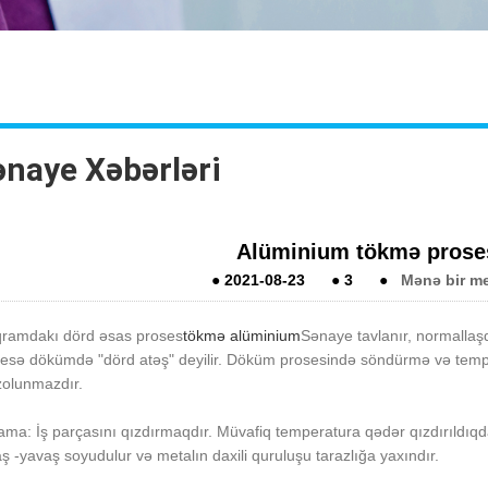
ənaye Xəbərləri
Alüminium tökmə proses
●
2021-08-23
●
3
●
Mənə bir me
ramdakı dörd əsas proses
tökmə alüminium
Sənaye tavlanır, normallaşd
esə dökümdə "dörd atəş" deyilir. Döküm prosesində söndürmə və temperləm
olunmazdır.
ama: İş parçasını qızdırmaqdır. Müvafiq temperatura qədər qızdırıldıq
ş -yavaş soyudulur və metalın daxili quruluşu tarazlığa yaxındır.