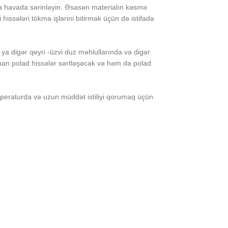
ra havada sərinləyin. Əsasən materialın kəsmə
issələri tökmə işlərini bitirmək üçün də istifadə
ya digər qeyri -üzvi duz məhlullarında və digər
nan polad hissələr sərtləşəcək və həm də polad
peraturda və uzun müddət istiliyi qorumaq üçün