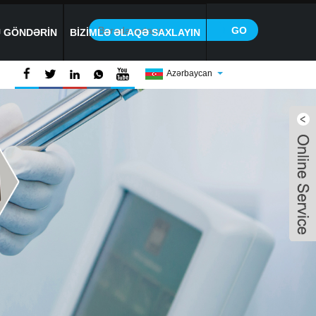
 GÖNDƏRIN
BIZIMLƏ ƏLAQƏ SAXLAYIN
Azərbaycan