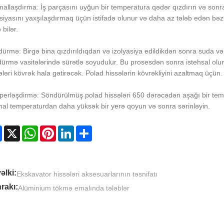
allaşdırma: İş parçasını uyğun bir temperatura qədər qızdırın və son
siyasını yaxşılaşdırmaq üçün istifadə olunur və daha az tələb edən bəzi h
 bilər.
ürmə: Birgə bina qızdırıldıqdan və izolyasiya edildikdən sonra suda və 
ürmə vasitələrində sürətlə soyudulur. Bu prosesdən sonra istehsal olu
ələri kövrək hala gətirəcək. Polad hissələrin kövrəkliyini azaltmaq üçün.
erləşdirmə: Söndürülmüş polad hissələri 650 dərəcədən aşağı bir tem
al temperaturdan daha yüksək bir yerə qoyun və sonra sərinləyin.
Facebook
X
WhatsApp
Pinterest
LinkedIn
Share
əlki:
Ekskavator hissələri aksesuarlarının təsnifatı
rakı:
Alüminium tökmə emalında tələblər