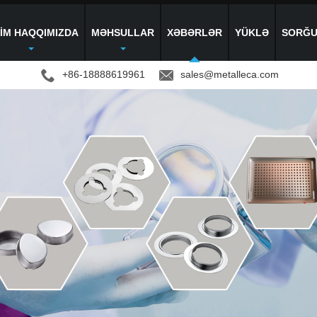
ZIM HAQQIMIZDA
MƏHSULLAR
XƏBƏRLƏR
YÜKLƏ
SORĞU
+86-18888619961
sales@metalleca.com