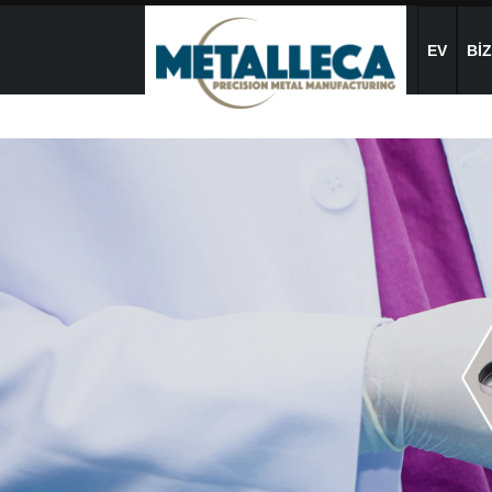
EV
BI